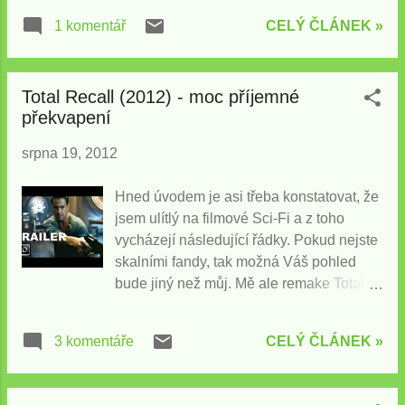
milované bankovní domy. Co se mi na
CELÝ ČLÁNEK »
1 komentář
katalogu IKEA tak strašně líbí? IKEA
pochopila, že pokud to má mít smysl, je
potřeba využít zařízení naplno. Takže
Total Recall (2012) - moc příjemné
kromě Android a iPhone verze má
překvapení
opravdu krásně propracovanou iPad
verzi. Každá z aplikací má rozhraní
srpna 19, 2012
uzpůsobené zařízení, na kterém běží a
zvyklostem ovládání v daném systému.
Hned úvodem je asi třeba konstatovat, že
Aplikace samotná má pro iOS 7MB a data
jsem ulítlý na filmové Sci-Fi a z toho
se stahují zvlášť podle toho co chcete.
vycházejí následující řádky. Pokud nejste
Celý katalog pro jednu zemi 63MB, videa
skalními fandy, tak možná Váš pohled
zvlášť, rozšířená realita zvlášť. Člověk si
bude jiný než můj. Mě ale remake Total
krásně řídí kdy a kolik dat chce stahovat.
Recall moc potěšil bez ohledu na to, že
IKEA si na nic nehraje a můžete si
bezesporu nejde o intelektuální výkvět
stáhnout katalogy z celého světa,
CELÝ ČLÁNEK »
3 komentáře
kinematografie. Total Recall z roku 1990
porovnat si je jak obsahově, tak i cenou.
režírovaný Paulem Varhoevenem s
Na rozdíl od všech vymýšlečů
Arnoldem Schwarzeneggerem je
regionálních cenových politik a restrikcí