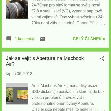
princip platí pro Lightroom. Program, knihovna(katalog),
24-70mm pro plný formát se světelností
originál Abychom si rozuměli a neztratili jste fotografie,
f/2.8 a stabilizací (VC), vypadal papírově
je důležité si vysvětlit tři základní pojmy: Program je
velmi zajímavě. Ono vybrat světelnou 24-
nástroj, kterým fotografie zpracovávám. Pokud v
70ku není vůbec snadné. Canon EF 24-
Aperture nebo LR vytvořím ar...
70/2.8 L USM II i Nikkor 24-70/2.8 G jsou
špičkové, ale cena blížící se k 60.000Kč
CELÝ ČLÁNEK »
1 komentář
také. Sigma 24-70/2.8 mi moc nesedla a
je tedy otázkou, zda je lepší starší verzi
Canonu EF 24-70 / 2.8 L USM s cenou
Jak se vejít s Aperture na Macbook
kolem 32.000Kč či o pět tisíc levnější
Air?
Tamron, který má navíc stabilizaci?
Porovnal jsem oba v praxi a zde jsou mé
srpna 06, 2012
osobní postřehy: Tak ano nebo ne?
Nebudu Vás napínat a začnu rovnou
Ano, Macbook Air zejména díky osazení
hodnocením. Koho bude zajímat jak jsem
SSD diskem je počítač, na kterém jde bez
k němu došel, může pak číst zbytek.
větších problémů provozovat i
Pokud chcete světelný objektiv s
profesionálně orientovaný Aperture.
rozsahem 24-70mm pro plný formát i
Displej sice nepatří mezi to nejlepší co