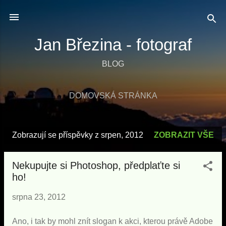
Přeskočit na hlavní obsah
Jan Březina - fotograf
BLOG
DOMOVSKÁ STRÁNKA
Zobrazují se příspěvky z srpen, 2012
ZOBRAZIT VŠE
P
ř
Nekupujte si Photoshop, předplaťte si
í
ho!
s
srpna 23, 2012
p
ě
Ano, i tak by mohl znít slogan k akci, kterou právě Adobe