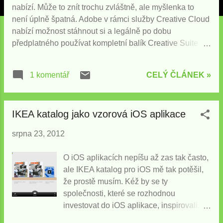
v
nabízí. Může to znít trochu zvláštně, ale myšlenka to
k
není úplně špatná. Adobe v rámci služby Creative Cloud
y
nabízí možnost stáhnout si a legálně po dobu
předplatného používat kompletní balík Creative Suite
CS6 a řadu dalších nástrojů. Místo abyste zaplatili
nemalé peníze za zakoupení či upgrade balíku, pouze si
CELÝ ČLÁNEK »
1 komentář
za výrazně nižší částku předplatíte službu Creative
Cloud a kromě jiného můžete používat software, za který
neplatíte tolik. V rámci srpnové akce Adobe nabízí
IKEA katalog jako vzorová iOS aplikace
majitelům starších verzí Creative Suite (od CS3)
předplatné 29.99EUR na měsíc, což jsou z pohledu
srpna 23, 2012
grafika poměrně rozumné peníze. Podmínkou je zaplatit
si roční předplatné a do konce srpna, takže pokud o tom
O iOS aplikacích nepíšu až zas tak často,
uvažujete, je pomalu čas se rozhoupat. Vyplatí se to?
ale IKEA katalog pro iOS mě tak potěšil,
Záleží na tom jakým způsobem hodláte SW používat.
že prostě musím. Kéž by se ty
Pokud grafiku, weby apod. děláte jen příležitostně a spíš
společnosti, které se rozhodnou
pro zábavu, jsem přesvědčen o tom, že žádná forma
investovat do iOS aplikace, inspirovali. A
investice do Creative Su...
teď rozhodně nemyslím třeba naše