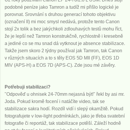
podobné peníze jako Tamron a tudíž mi přišlo logické je
porovnat. Srovnání s druhou generací tohoto objektivu
(označení II) mi moc smysl nedává, protože tento Canon
stojí 2x tolik a bez jakýchkoli zdlouhavých testů mohu říct,
že je lepší než Tamron konstrukčně, rychlostně i kresebně
a jediné co se mu snad dá vytknout je absence stabilizace.
Takže jsem skoro 2 týdny používal jak Tamron, tak Canon
v různých situacích a to s těly EOS 5D MII (FF), EOS 1D
MIV (APS-H) a EOS 7D (APS-C). Zde jsou mé závěry.
Potřebuji stabilizaci?
"Odpověď u ohnisek 24-70mm nejasná být!" řekl by asi mr.
Joda. Pokud kromě focení i natáčíte video, tak se
stabilizace sakra hodí. Rozdíl vidí i slepý okamžitě. Pokud
fotografujete v low-light podmínkách, jako je třeba svatební
fotografie či reportáž, tak stabilizace potěší. Záleží hodně