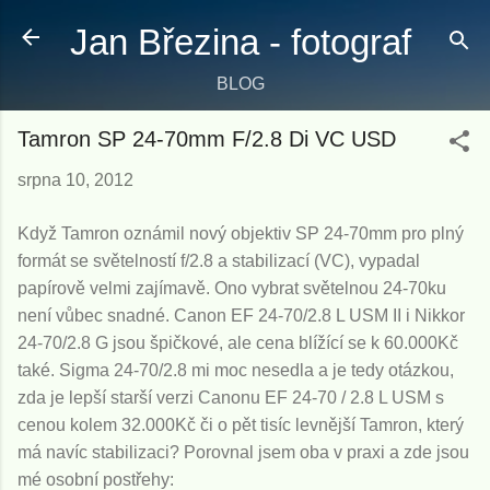
Přeskočit na hlavní obsah
Jan Březina - fotograf
BLOG
Tamron SP 24-70mm F/2.8 Di VC USD
srpna 10, 2012
Když Tamron oznámil nový objektiv SP 24-70mm pro plný
formát se světelností f/2.8 a stabilizací (VC), vypadal
papírově velmi zajímavě. Ono vybrat světelnou 24-70ku
není vůbec snadné. Canon EF 24-70/2.8 L USM II i Nikkor
24-70/2.8 G jsou špičkové, ale cena blížící se k 60.000Kč
také. Sigma 24-70/2.8 mi moc nesedla a je tedy otázkou,
zda je lepší starší verzi Canonu EF 24-70 / 2.8 L USM s
cenou kolem 32.000Kč či o pět tisíc levnější Tamron, který
má navíc stabilizaci? Porovnal jsem oba v praxi a zde jsou
mé osobní postřehy: