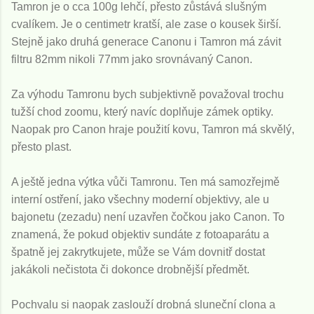
Tamron je o cca 100g lehčí, přesto zůstává slušným
cvalíkem. Je o centimetr kratší, ale zase o kousek širší.
Stejně jako druhá generace Canonu i Tamron má závit
filtru 82mm nikoli 77mm jako srovnávaný Canon.
Za výhodu Tamronu bych subjektivně považoval trochu
tužší chod zoomu, který navíc doplňuje zámek optiky.
Naopak pro Canon hraje použití kovu, Tamron má skvělý,
přesto plast.
A ještě jedna výtka vůči Tamronu. Ten má samozřejmě
interní ostření, jako všechny moderní objektivy, ale u
bajonetu (zezadu) není uzavřen čočkou jako Canon. To
znamená, že pokud objektiv sundáte z fotoaparátu a
špatně jej zakrytkujete, může se Vám dovnitř dostat
jakákoli nečistota či dokonce drobnější předmět.
Pochvalu si naopak zaslouží drobná sluneční clona a