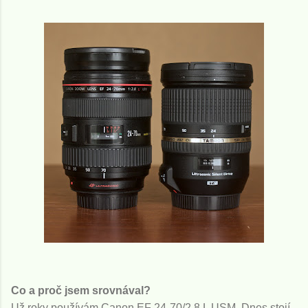
Co a proč jsem srovnával?
Už roky používám Canon EF 24-70/2.8 L USM. Dnes stojí