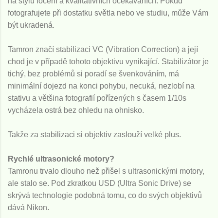
na stylu focení a kvalitativních očekáváních. Pokud
fotografujete při dostatku světla nebo ve studiu, může Vám
být ukradená.
Tamron značí stabilizaci VC (Vibration Correction) a její
chod je v případě tohoto objektivu vynikající. Stabilizátor je
tichý, bez problémů si poradí se švenkováním, má
minimální dojezd na konci pohybu, necuká, nezlobí na
stativu a většina fotografií pořízených s časem 1/10s
vycházela ostrá bez ohledu na ohnisko.
Takže za stabilizaci si objektiv zaslouží velké plus.
Rychlé ultrasonické motory?
Tamronu trvalo dlouho než přišel s ultrasonickými motory,
ale stalo se. Pod zkratkou USD (Ultra Sonic Drive) se
skrývá technologie podobná tomu, co do svých objektivů
dává Nikon.