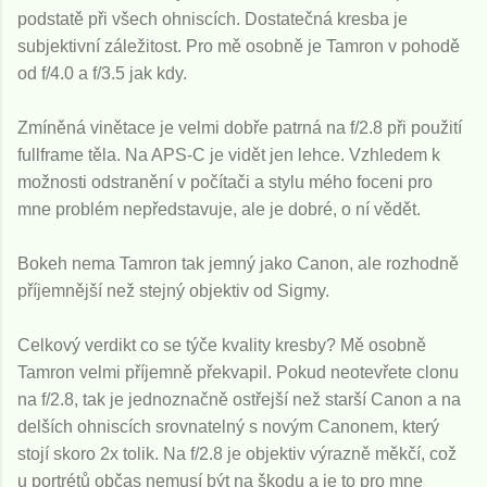
podstatě při všech ohniscích. Dostatečná kresba je
subjektivní záležitost. Pro mě osobně je Tamron v pohodě
od f/4.0 a f/3.5 jak kdy.
Zmíněná vinětace je velmi dobře patrná na f/2.8 při použití
fullframe těla. Na APS-C je vidět jen lehce. Vzhledem k
možnosti odstranění v počítači a stylu mého foceni pro
mne problém nepředstavuje, ale je dobré, o ní vědět.
Bokeh nema Tamron tak jemný jako Canon, ale rozhodně
příjemnější než stejný objektiv od Sigmy.
Celkový verdikt co se týče kvality kresby? Mě osobně
Tamron velmi příjemně překvapil. Pokud neotevřete clonu
na f/2.8, tak je jednoznačně ostřejší než starší Canon a na
delších ohniscích srovnatelný s novým Canonem, který
stojí skoro 2x tolik. Na f/2.8 je objektiv výrazně měkčí, což
u portrétů občas nemusí být na škodu a je to pro mne