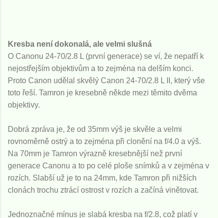
Kresba není dokonalá, ale velmi slušná
O Canonu 24-70/2.8 L (první generace) se ví, že nepatří k
nejostřejším objektivům a to zejména na delším konci.
Proto Canon udělal skvělý Canon 24-70/2.8 L II, který vše
toto řeší. Tamron je kresebně někde mezi těmito dvěma
objektivy.
Dobrá zpráva je, že od 35mm výš je skvěle a velmi
rovnoměrně ostrý a to zejména při clonění na f/4.0 a výš.
Na 70mm je Tamron výrazně kresebnější než první
generace Canonu a to po celé ploše snímků a v zejména v
rozích. Slabší už je to na 24mm, kde Tamron při nižších
clonách trochu ztrácí ostrost v rozích a začíná vinětovat.
Jednoznačné mínus je slabá kresba na f/2.8, což platí v