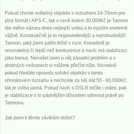
Pokud chcete světelný objektiv s rozsahem 24-70mm pro
plný formát i APS-C, tak v ceně kolem 30.000Kč je Tamron
dle mého názoru dnes nejlepší volba a to myslím smrtelně
vážně. Konstrukčně je to nejpovedenější a nejrobustnější
Tamron, jaký jsem zatím držel v ruce. Kresebně je
srovnatelný či lepší než konkurence a navíc má stabilizaci
jako bonus. Nenašel jsem u něj zásadní problém a o
drobných nešvarech si můžete přečíst níže. Nicméně
pokud hledáte opravdu solidní objektiv v tomto
ohniskovém rozsahu a nechcete za něj dát 50 - 60.000Kč,
tak je volba jasná. Pokud navíc s DSLR točíte i video, pak
je stabilizace o to pádnějším důvodem sáhnout právě po
Tamronu.
Jak jsem k těmto závěrům došel?