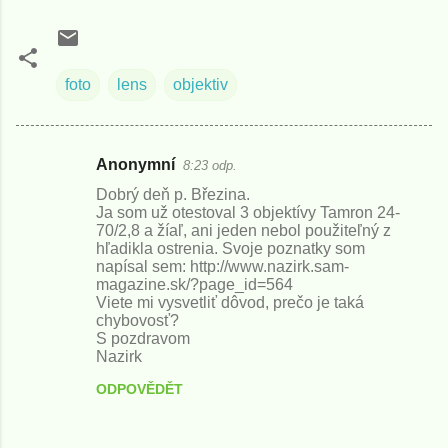
foto
lens
objektiv
Anonymní
8:23 odp.
K
Dobrý deň p. Březina.
o
Ja som už otestoval 3 objektívy Tamron 24-
70/2,8 a žíaľ, ani jeden nebol použiteľný z
m
hľadikla ostrenia. Svoje poznatky som
e
napísal sem: http://www.nazirk.sam-
magazine.sk/?page_id=564
n
Viete mi vysvetliť dôvod, prečo je taká
t
chybovosť?
S pozdravom
á
Nazirk
ř
ODPOVĚDĚT
e