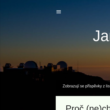
Ja
Zobrazují se příspěvky z li
P
ř
í
Proč (ne)ch
s