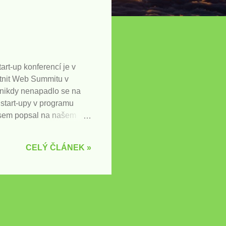
art-up konferencí je v
tnit Web Summitu v
ě nikdy nenapadlo se na
 start-upy v programu
 jsem popsal na našem
to celé vyznívá trochu
 si, že pro pochopení
CELÝ ČLÁNEK »
upech a vlastně je sama
jící přes 2 000 start-