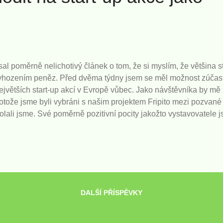
l poměrně nelichotivý článek o tom, že si myslím, že většina st
 vyhozením peněz. Před dvěma týdny jsem se měl možnost zúčas
největších start-up akcí v Evropě vůbec. Jako návštěvníka by m
rotože jsme byli vybráni s našim projektem Fripito mezi pozvané
ali jsme. Své poměrně pozitivní pocity jakožto vystavovatele
eden den jsem věnoval akci jako návštěvník, a z tohoto pohledu 
ummit? Předpokládám, že většina z vás neměla tu čest a myslím
přiblížit, o čem je řeč. Web Summit je akcí pro start-upy, o start-
e během 4 let se z malé lokální akce stala mega hvězda prezentu
DALŠÍ PŘÍSPĚVKY