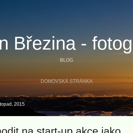
Přeskočit na hlavní obsah
n Březina - fotog
BLOG
DOMOVSKÁ STRÁNKA
stopad, 2015
odit na start-up akce jako