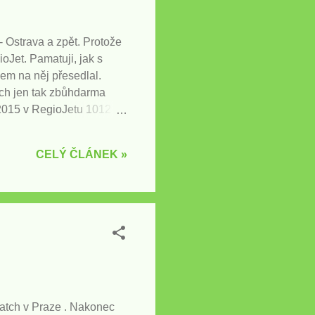
- Ostrava a zpět. Protože
oJet. Pamatuji, jak s
em na něj přesedlal.
bych jen tak zbůhdarma
 2015 v RegioJetu 1012
 dokázal mezi Ostravou a
 oznámila, že se za něj
CELÝ ČLÁNEK »
gioJet koleje nevlastní,
í se opravují plán...
Watch v Praze . Nakonec