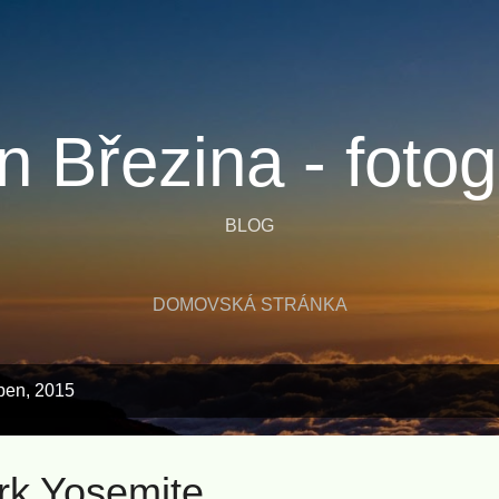
Přeskočit na hlavní obsah
n Březina - fotog
BLOG
DOMOVSKÁ STRÁNKA
rpen, 2015
rk Yosemite