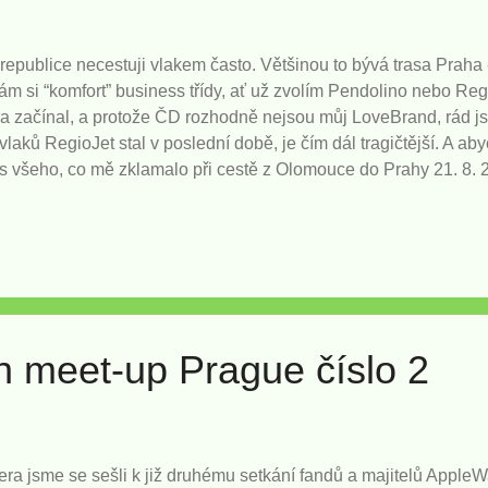
epublice necestuji vlakem často. Většinou to bývá trasa Praha 
ám si “komfort” business třídy, ať už zvolím Pendolino nebo Regi
a začínal, a protože ČD rozhodně nejsou můj LoveBrand, rád js
vlaků RegioJet stal v poslední době, je čím dál tragičtější. A a
pis všeho, co mě zklamalo při cestě z Olomouce do Prahy 21. 8.
t). Omlouváme se - my nic, my muzikanti Vše začalo tím, že vlak
15 min zpoždění. Takže po příchodu do kupé slečna v rozhlase
hyba RegioJetu, ale plánovaných oprav kolejí. Sice chápu, že Re
roblém dělat jízdní řád aspoň trochu realistický? Koleje a nádraž
 meet-up Prague číslo 2
era jsme se sešli k již druhému setkání fandů a majitelů Apple