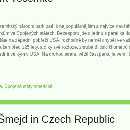
semitský národní park patří k nejpopulárnějším a nejvíce navš
rkům ve Spojených státech. Bezesporu jde o jednu z perel kalif
dáte na západní pobřeží USA, rozhodně by neměl chybět ve vašem
ožen před 125 lety, a díky své rozloze, zhruba tří tisíc kilometrů 
ředně velkým v USA. Na druhou stranu větší část parku je velmi
li horskému terénu, ale i kvůli absenci civilizace a silničního pr
ristů pozná jen pár vybraných míst a velká část parku před nimi
tomu, že do Yosemite si můžete odskočit na víkendový výlet ze 
geles, Las Vegas nebo třeba Sacramenta, většina turistů v parku
ie, Spojené státy americké
ž je rozhodně škoda. Jak se dostat do parku? Odpověď na tuto o
 by se na první pohled mohlo zdát. Celoroční jistotou je silnice 
parku ...
 Šmejd in Czech Republic