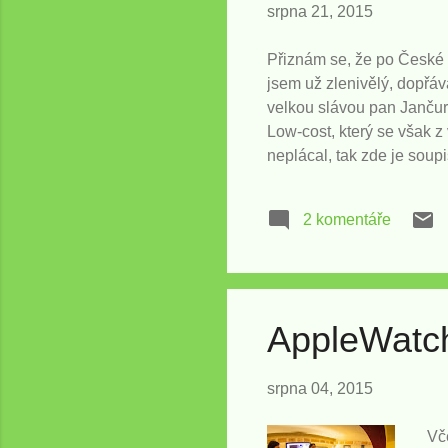
srpna 21, 2015
Přiznám se, že po České r
jsem už zlenivělý, dopřáv
velkou slávou pan Jančur
Low-cost, který se však z 
neplácal, tak zde je sou
(kdyby to něko chtěl řeši
Olomoucem nabrat už cca 
2 komentáře
omlouvá, ale že to není c
ale to je opravdu takový p
AppleWatch
srpna 04, 2015
Vč