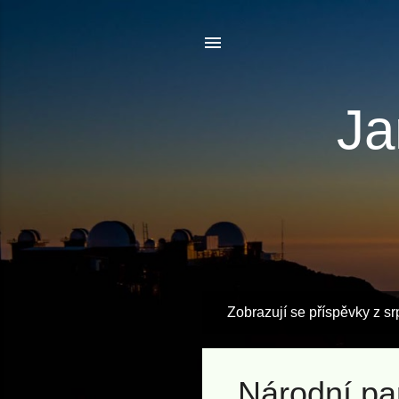
Ja
Zobrazují se příspěvky z s
P
ř
í
Národní pa
s