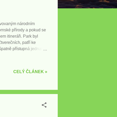
těvovaným národním
ornské přírody a pokud se
 itineráři. Park byl
čtverečních, patří ke
 špatně přístupná jednak
ostředí. Proto většina
 zůstane ukryta. Vzhledem
San Franciska, Los
CELÝ ČLÁNEK »
 tráví jeden až dva dny,
tázku je komplikovanější,
číslo 140, která vstupuje