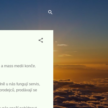
m a mass medii konče.
ně u nás fungují servis,
 prodejců, prodávají se