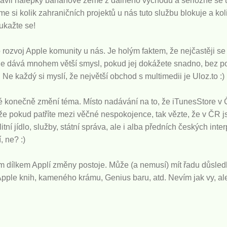
avil nálepky banánové země z dálného východu a seriózně se 
 si kolik zahraničních projektů u nás tuto službu blokuje a kol
ukažte se!
o rozvoj Apple komunity u nás. Je holým faktem, že nejčastěji se 
ne dává mnohem větší smysl, pokud jej dokážete snadno, bez po
e každý si myslí, že největší obchod s multimedii je Uloz.to :)
é konečně změní téma. Místo nadávání na to, že iTunesStore v 
kže pokud patříte mezi věčné nespokojence, tak vězte, že v ČR j
litní jídlo, služby, státní správa, ale i alba předních českých int
, ne? :)
ším dílkem Applí změny postoje. Může (a nemusí) mít řadu důsl
 Apple knih, kameného krámu, Genius baru, atd. Nevím jak vy, al