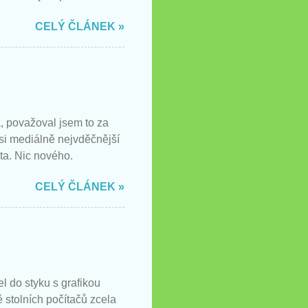
CELÝ ČLÁNEK »
, považoval jsem to za
 si mediálně nejvděčnější
ta. Nic nového.
CELÝ ČLÁNEK »
l do styku s grafikou
ě stolních počítačů zcela