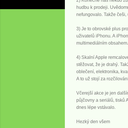
2) Konečně nás někdo zb
hudbu k prodeji. Uvědomme
nefungovalo. Takže češi, 
3) Je to obrovské plus pr
uživatelů iPhonu. A iPho
multimediálním obsahem. N
4) Skalní Apple remcalov
stěžovat, že je drahý. Ta
oblečení, elektronika, kva
A to už stojí za rozčilování
Včerejší akce je jen dal
půjčovny a seriálů, tisků
dnes lépe vstávalo.
Hezký den všem