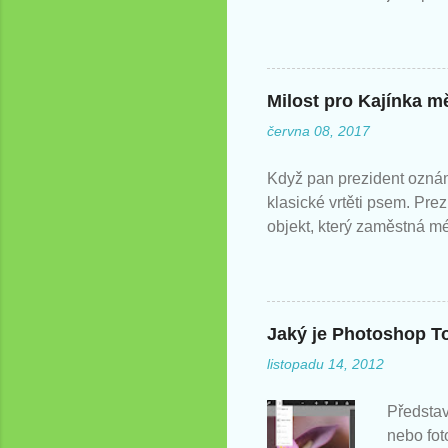
zatím ví
Milost pro Kajínka mě
června 08, 2017
Když pan prezident oznám
klasické vrtěti psem. Pre
objekt, který zaměstná m
Jaký je Photoshop T
listopadu 14, 2012
Představ
nebo fot