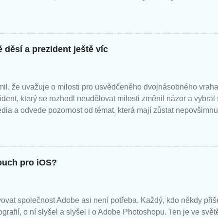
m jen následující.
 děsí a prezident ještě víc
il, že uvažuje o milosti pro usvědčeného dvojnásobného vraha
zident, který se rozhodl neudělovat milosti změnil názor a vybral
édia a odvede pozornost od témat, která mají zůstat nepovšimnu
ouch pro iOS?
ovat společnost Adobe asi není potřeba. Každý, kdo někdy přiše
ografií, o ní slyšel a slyšel i o Adobe Photoshopu. Ten je ve svět