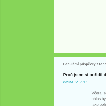
O
k
o
m
Populární příspěvky z toh
e
n
t
Proč jsem si pořídil
o
května 12, 2017
v
a
t
Včera js
ohlas by
jako poh