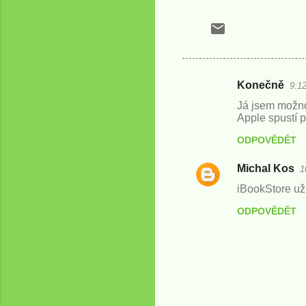
Konečně
9:12
K
Já jsem možno
o
Apple spustí 
m
ODPOVĚDĚT
e
Michal Kos
n
1
t
iBookStore už
á
ODPOVĚDĚT
ř
e