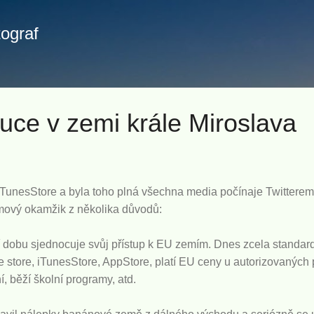
Přeskočit na hlavní obsah
tograf
uce v zemi krále Miroslava
iTunesStore a byla toho plná všechna media počínaje Twittere
mový okamžik z několika důvodů:
lší dobu sjednocuje svůj přístup k EU zemím. Dnes zcela standard
ine store, iTunesStore, AppStore, platí EU ceny u autorizovaných
, běží školní programy, atd.