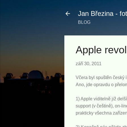
Jan Březina - fo
BLOG
Apple revol
září 30, 2011
Včera byl spuštěn český 
Ano, jde opravdu o přelo
1) Apple viditelně již de
support (v češtině), on-l
prakticky všechna zařízení