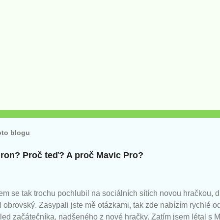
oto blogu
 dron? Proč teď? A proč Mavic Pro?
em se tak trochu pochlubil na sociálních sítích novou hračkou,
l obrovský. Zasypali jste mě otázkami, tak zde nabízím rychlé 
led začátečníka, nadšeného z nové hračky. Zatím jsem létal s M