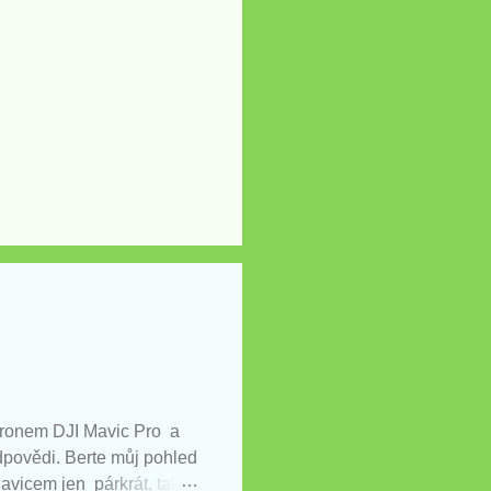
 dronem DJI Mavic Pro a
odpovědi. Berte můj pohled
avicem jen párkrát, takže