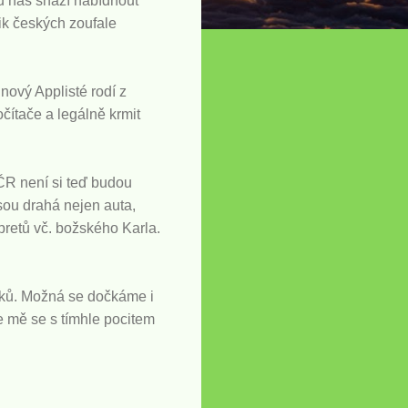
u nás snaží nabídnout
ik českých zoufale
nový Applisté rodí z
čítače a legálně krmit
ČR není si teď budou
sou drahá nejen auta,
erpretů vč. božského Karla.
edků. Možná se dočkáme i
e mě se s tímhle pocitem