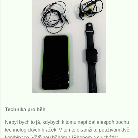
Technika pro běh
Nebyl bych to já, kdybych k tomu nepřidal alespoň trochu
technologických hraček. V tomto okamžiku používám dvě
kombinace. Většinou běhám s iPhonem a sluchátky