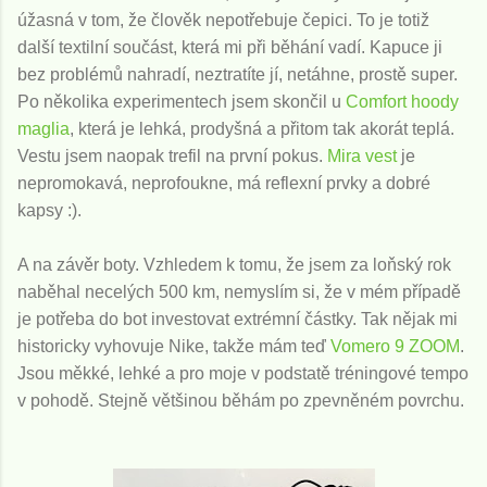
úžasná v tom, že člověk nepotřebuje čepici. To je totiž
další textilní součást, která mi při běhání vadí. Kapuce ji
bez problémů nahradí, neztratíte jí, netáhne, prostě super.
Po několika experimentech jsem skončil u
Comfort hoody
maglia
, která je lehká, prodyšná a přitom tak akorát teplá.
Vestu jsem naopak trefil na první pokus.
Mira vest
je
nepromokavá, neprofoukne, má reflexní prvky a dobré
kapsy :).
A na závěr boty. Vzhledem k tomu, že jsem za loňský rok
naběhal necelých 500 km, nemyslím si, že v mém případě
je potřeba do bot investovat extrémní částky. Tak nějak mi
historicky vyhovuje Nike, takže mám teď
Vomero 9 ZOOM
.
Jsou měkké, lehké a pro moje v podstatě tréningové tempo
v pohodě. Stejně většinou běhám po zpevněném povrchu.