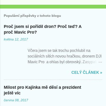
Populární příspěvky z tohoto blogu
Proč jsem si pořídil dron? Proč teď? A
proč Mavic Pro?
května 12, 2017
Včera jsem se tak trochu pochlubil na
sociálních sítích novou hračkou, dronem DJI
Mavic Pro a ohlas byl obrovský. Zasypali
jste mě otázkami, tak zde nabízím rychlé
CELÝ ČLÁNEK »
odpovědi. Berte můj pohled jako pohled
začátečníka, nadšeného z nové hračky.
Zatím jsem létal s Mavicem jen párkrát,
Milost pro Kajínka mě děsí a prezident
takže zatím vím jen následující.
ještě víc
června 08, 2017