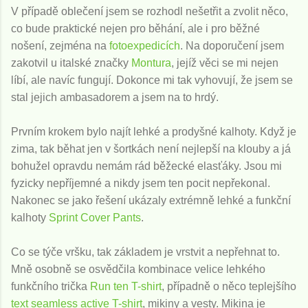
V případě oblečení jsem se rozhodl nešetřit a zvolit něco,
co bude praktické nejen pro běhání, ale i pro běžné
nošení, zejména na
fotoexpedicích
. Na doporučení jsem
zakotvil u italské značky
Montura
, jejíž věci se mi nejen
líbí, ale navíc fungují. Dokonce mi tak vyhovují, že jsem se
stal jejich ambasadorem a jsem na to hrdý.
Prvním krokem bylo najít lehké a prodyšné kalhoty. Když je
zima, tak běhat jen v šortkách není nejlepší na klouby a já
bohužel opravdu nemám rád běžecké elasťáky. Jsou mi
fyzicky nepříjemné a nikdy jsem ten pocit nepřekonal.
Nakonec se jako řešení ukázaly extrémně lehké a funkční
kalhoty
Sprint Cover Pants
.
Co se týče vršku, tak základem je vrstvit a nepřehnat to.
Mně osobně se osvědčila kombinace velice lehkého
funkčního trička
Run ten T-shirt
, případně o něco teplejšího
text seamless active T-shirt
, mikiny a vesty. Mikina je