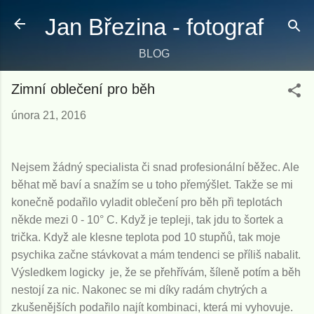
Přeskočit na hlavní obsah
Jan Březina - fotograf
BLOG
Zimní oblečení pro běh
února 21, 2016
Nejsem žádný specialista či snad profesionální běžec. Ale
běhat mě baví a snažím se u toho přemýšlet. Takže se mi
konečně podařilo vyladit oblečení pro běh při teplotách
někde mezi 0 - 10° C. Když je tepleji, tak jdu to šortek a
trička. Když ale klesne teplota pod 10 stupňů, tak moje
psychika začne stávkovat a mám tendenci se příliš nabalit.
Výsledkem logicky je, že se přehřívám, šíleně potím a běh
nestojí za nic. Nakonec se mi díky radám chytrých a
zkušenějších podařilo najít kombinaci, která mi vyhovuje.