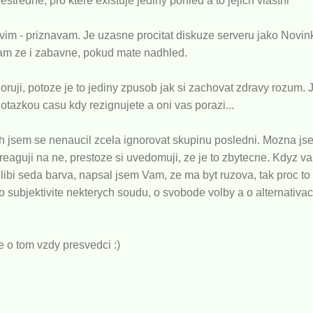
estredne, pro ktere existuje jediny pohled a to jejich vlastni
im - priznavam. Je uzasne procitat diskuze serveru jako Novink
vam ze i zabavne, pokud mate nadhled.
oruji, potoze je to jediny zpusob jak si zachovat zdravy rozum. 
n otazkou casu kdy rezignujete a oni vas porazi...
ch jsem se nenaucil zcela ignorovat skupinu posledni. Mozna js
reaguji na ne, prestoze si uvedomuji, ze je to zbytecne. Kdyz 
libi seda barva, napsal jsem Vam, ze ma byt ruzova, tak proc t
o subjektivite nekterych soudu, o svobode volby a o alternativa
 o tom vzdy presvedci :)