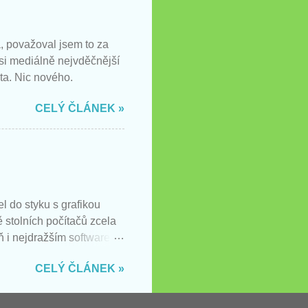
, považoval jsem to za
 si mediálně nejvděčnější
ta. Nic nového.
CELÝ ČLÁNEK »
l do styku s grafikou
ě stolních počítačů zcela
ň i nejdražším softwarem
verze Photoshopu pro iOS.
CELÝ ČLÁNEK »
rvní řadě je potřeba říci,
šné aplikace. Ani
y, aby mělo smysl