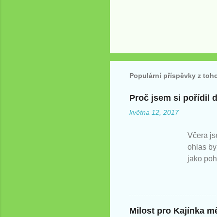
Populární příspěvky z toh
Proč jsem si pořídil
května 12, 2017
Včera js
ohlas by
jako poh
zatím ví
Milost pro Kajínka mě