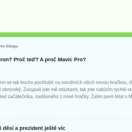
oto blogu
 dron? Proč teď? A proč Mavic Pro?
em se tak trochu pochlubil na sociálních sítích novou hračkou,
l obrovský. Zasypali jste mě otázkami, tak zde nabízím rychlé 
led začátečníka, nadšeného z nové hračky. Zatím jsem létal s M
m jen následující.
 děsí a prezident ještě víc