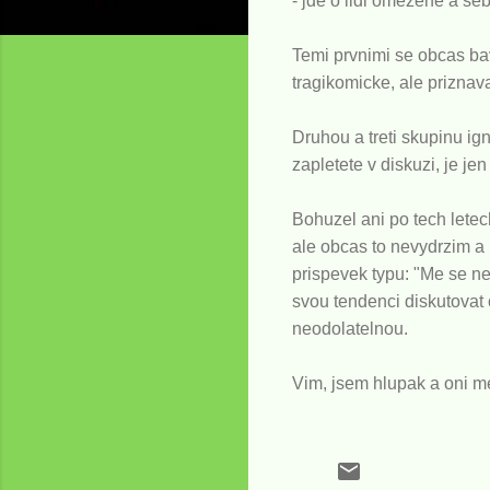
- jde o lidi omezene a seb
Temi prvnimi se obcas bav
tragikomicke, ale prizna
Druhou a treti skupinu ign
zapletete v diskuzi, je je
Bohuzel ani po tech lete
ale obcas to nevydrzim a 
prispevek typu: "Me se ne
svou tendenci diskutovat 
neodolatelnou.
Vim, jsem hlupak a oni me