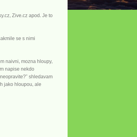
y.cz, Zive.cz apod. Je to
Jakmile se s nimi
em naivni, mozna hloupy,
vam napise nekdo
o neopravite?" shledavam
ch jako hloupou, ale