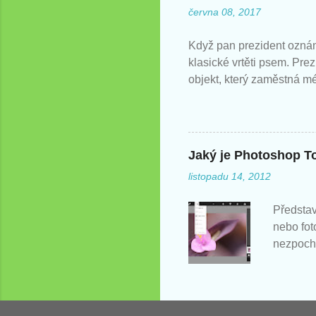
června 08, 2017
Když pan prezident oznám
klasické vrtěti psem. Pre
objekt, který zaměstná m
Jaký je Photoshop T
listopadu 14, 2012
Představ
nebo fot
nezpochy
ve své k
Jaká je 
že Photo
nejnověj