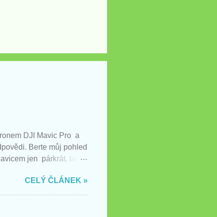
 dronem DJI Mavic Pro a
odpovědi. Berte můj pohled
avicem jen párkrát, takže
CELÝ ČLÁNEK »