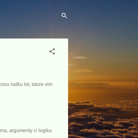
nou radku let, takze vim
ema, argumenty ci logiku