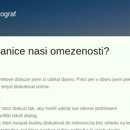
Přeskočit na hlavní obsah
tograf
ranice nasi omezenosti?
netove diskuze jsem si udelal davno. Preci jen v oboru jsem pek
 smysl diskutovat online.
:
dy stoci diskuzi tak, aby mohli udelat sve ideove prohlaseni
nflikt nikoli dialog
ry, kteri naopak budou diskutovat do nekonecna bez ohledu na t