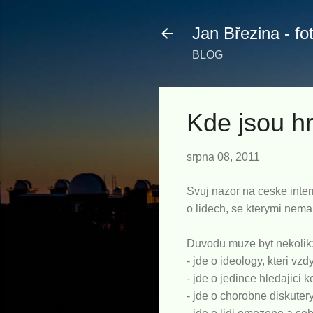
Jan Březina - fo
BLOG
Kde jsou h
srpna 08, 2011
Svuj nazor na ceske inter
o lidech, se kterymi nema
Duvodu muze byt nekolik
- jde o ideology, kteri vz
- jde o jedince hledajici ko
- jde o chorobne diskute