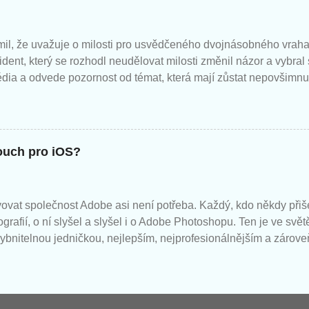
il, že uvažuje o milosti pro usvědčeného dvojnásobného vraha
zident, který se rozhodl neudělovat milosti změnil názor a vybral
édia a odvede pozornost od témat, která mají zůstat nepovšimnu
ouch pro iOS?
ovat společnost Adobe asi není potřeba. Každý, kdo někdy přiše
ografií, o ní slyšel a slyšel i o Adobe Photoshopu. Ten je ve svět
bnitelnou jedničkou, nejlepším, nejprofesionálnějším a zárove
ategorii. Adobe připravilo i Photoshop Touch, což je speciální 
a komu se do ní vyplatí investovat? Co Photoshop Touch umí? V p
shop na stolním počítači a Photoshop Touch jsou dvě zcela odli
ší iPad nenabízí dostatek výkonu, přesného ovládání a kapacit