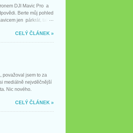
 dronem DJI Mavic Pro a
odpovědi. Berte můj pohled
avicem jen párkrát, takže
CELÝ ČLÁNEK »
, považoval jsem to za
 si mediálně nejvděčnější
ta. Nic nového.
CELÝ ČLÁNEK »