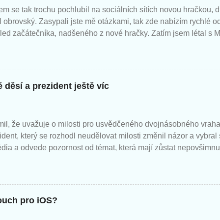
em se tak trochu pochlubil na sociálních sítích novou hračkou,
l obrovský. Zasypali jste mě otázkami, tak zde nabízím rychlé 
led začátečníka, nadšeného z nové hračky. Zatím jsem létal s M
m jen následující.
 děsí a prezident ještě víc
il, že uvažuje o milosti pro usvědčeného dvojnásobného vraha
zident, který se rozhodl neudělovat milosti změnil názor a vybral
édia a odvede pozornost od témat, která mají zůstat nepovšimnu
ouch pro iOS?