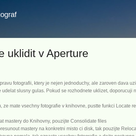
Přeskočit na hlavní obsah
tograf
 uklidit v Aperture
ravu fotografii, ktery je nejen jednoduchy, ale zaroven dava uzi
 udelat slusny gulas. Pokud se rozhodnete uklizet, doporucuji n
u, ze mate vsechny fotografie v knihovne, pustte funkci Locate r
at mastery do Knihovny, pouzijte Consolidate files
esunout mastery na konkretni misto ci disk, tak pouzijte Relocat