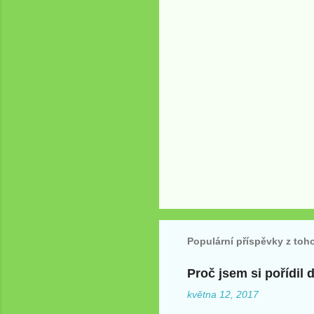
t
á
ř
e
O
k
o
m
Populární příspěvky z toh
e
n
t
Proč jsem si pořídil
o
května 12, 2017
v
a