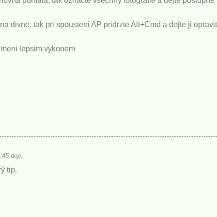
hovna pomala, tak oznacte vsechny fotografie a dejte postupn
a divne, tak pri spousteni AP pridrzte Alt+Cmd a dejte ji opravit
odmeni lepsim vykonem
:45 dop.
ý tip.