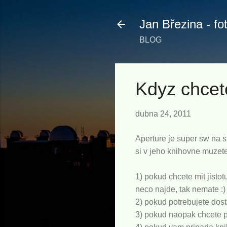
Jan Březina - fo
BLOG
Kdyz chcete
dubna 24, 2011
Aperture je super sw na sp
si v jeho knihovne muzete
1) pokud chcete mit jistot
neco najde, tak nemate :)
2) pokud potrebujete dost
3) pokud naopak chcete pr