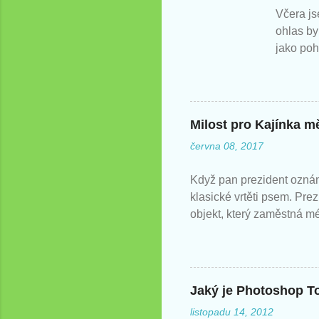
t
Včera js
ohlas by
jako poh
zatím ví
Milost pro Kajínka mě
června 08, 2017
Když pan prezident oznám
klasické vrtěti psem. Pre
objekt, který zaměstná m
Jaký je Photoshop T
listopadu 14, 2012