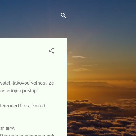
vateli takovou volnost, ze
asledujici postup:
eferenced files. Pokud
e files