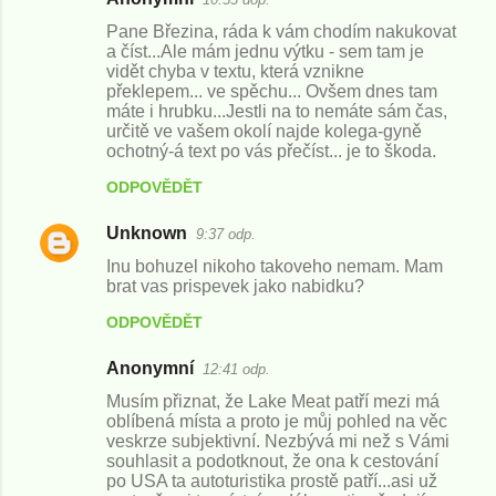
t
Pane Březina, ráda k vám chodím nakukovat
a číst...Ale mám jednu výtku - sem tam je
á
vidět chyba v textu, která vznikne
překlepem... ve spěchu... Ovšem dnes tam
ř
máte i hrubku...Jestli na to nemáte sám čas,
e
určitě ve vašem okolí najde kolega-gyně
ochotný-á text po vás přečíst... je to škoda.
ODPOVĚDĚT
Unknown
9:37 odp.
Inu bohuzel nikoho takoveho nemam. Mam
brat vas prispevek jako nabidku?
ODPOVĚDĚT
Anonymní
12:41 odp.
Musím přiznat, že Lake Meat patří mezi má
oblíbená místa a proto je můj pohled na věc
veskrze subjektivní. Nezbývá mi než s Vámi
souhlasit a podotknout, že ona k cestování
po USA ta autoturistika prostě patří...asi už