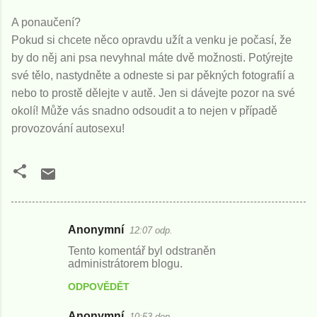
A ponaučení?
Pokud si chcete něco opravdu užít a venku je počasí, že
by do něj ani psa nevyhnal máte dvě možnosti. Potýrejte
své tělo, nastydněte a odneste si par pěkných fotografií a
nebo to prostě dělejte v autě. Jen si dávejte pozor na své
okolí! Může vás snadno odsoudit a to nejen v případě
provozování autosexu!
Anonymní
12:07 odp.
K
Tento komentář byl odstraněn
o
administrátorem blogu.
m
ODPOVĚDĚT
e
Anonymní
n
10:53 dop.