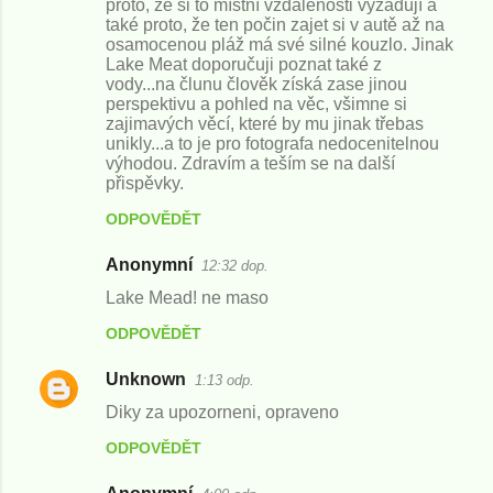
proto, že si to místní vzdálenosti vyžadují a
také proto, že ten počin zajet si v autě až na
osamocenou pláž má své silné kouzlo. Jinak
Lake Meat doporučuji poznat také z
vody...na člunu člověk získá zase jinou
perspektivu a pohled na věc, všimne si
zajimavých věcí, které by mu jinak třebas
unikly...a to je pro fotografa nedocenitelnou
výhodou. Zdravím a teším se na další
přispěvky.
ODPOVĚDĚT
Anonymní
12:32 dop.
Lake Mead! ne maso
ODPOVĚDĚT
Unknown
1:13 odp.
Diky za upozorneni, opraveno
ODPOVĚDĚT