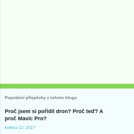
O
k
o
Populární příspěvky z tohoto blogu
m
e
n
Proč jsem si pořídil dron? Proč teď? A
t
proč Mavic Pro?
o
v
května 12, 2017
a