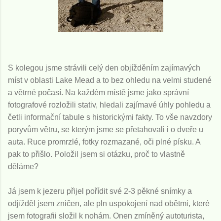
S kolegou jsme strávili celý den objížděním zajímavých
míst v oblasti Lake Mead a to bez ohledu na velmi studené
a větrné počasí. Na každém místě jsme jako správní
fotografové rozložili stativ, hledali zajímavé úhly pohledu a
četli informační tabule s historickými fakty. To vše navzdory
poryvům větru, se kterým jsme se přetahovali i o dveře u
auta. Ruce promrzlé, fotky rozmazané, oči plné písku. A
pak to přišlo. Položil jsem si otázku, proč to vlastně
děláme?
Já jsem k jezeru přijel pořídit své 2-3 pěkné snímky a
odjížděl jsem zničen, ale pln uspokojení nad obětmi, které
jsem fotografii složil k nohám. Onen zmíněný autoturista,