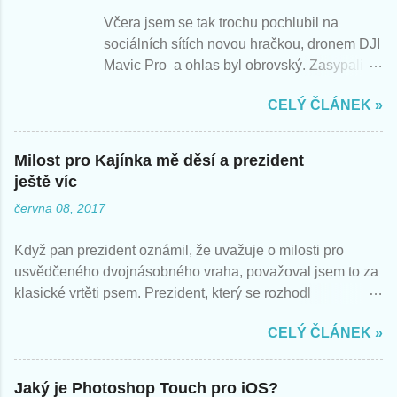
t
Včera jsem se tak trochu pochlubil na
sociálních sítích novou hračkou, dronem DJI
Mavic Pro a ohlas byl obrovský. Zasypali
jste mě otázkami, tak zde nabízím rychlé
CELÝ ČLÁNEK »
odpovědi. Berte můj pohled jako pohled
začátečníka, nadšeného z nové hračky.
Zatím jsem létal s Mavicem jen párkrát,
Milost pro Kajínka mě děsí a prezident
takže zatím vím jen následující.
ještě víc
června 08, 2017
Když pan prezident oznámil, že uvažuje o milosti pro
usvědčeného dvojnásobného vraha, považoval jsem to za
klasické vrtěti psem. Prezident, který se rozhodl
neudělovat milosti změnil názor a vybral si mediálně
CELÝ ČLÁNEK »
nejvděčnější objekt, který zaměstná média a odvede
pozornost od témat, která mají zůstat nepovšimnuta. Nic
nového.
Jaký je Photoshop Touch pro iOS?