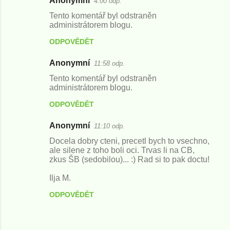
Anonymní
4:00 odp.
Tento komentář byl odstraněn
administrátorem blogu.
ODPOVĚDĚT
Anonymní
11:58 odp.
Tento komentář byl odstraněn
administrátorem blogu.
ODPOVĚDĚT
Anonymní
11:10 odp.
Docela dobry cteni, precetl bych to vsechno,
ale silene z toho boli oci. Trvas li na CB,
zkus ŠB (sedobilou)... :) Rad si to pak doctu!
Ilja M.
ODPOVĚDĚT