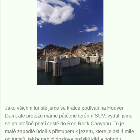
Jako všichni turisté jsme se krátce podívali na Hoover
Dam, ale protože máme půjčené terénní SUV, vydali jsme
se po prašné polní cestě do Red Rock Canyonu. To je
malé zapadlé údolí s přístupem k jezeru, které je asi 4 míle
od turistů, takže nabízí doslova božský klid a pohodu.