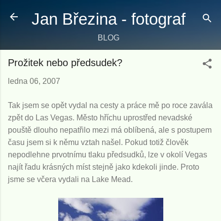
Přeskočit na hlavní obsah
Jan Březina - fotograf
BLOG
Prožitek nebo předsudek?
ledna 06, 2007
Tak jsem se opět vydal na cesty a práce mě po roce zavála
zpět do Las Vegas. Město hříchu uprostřed nevadské
pouště dlouho nepatřilo mezi má oblíbená, ale s postupem
času jsem si k němu vztah našel. Pokud totiž člověk
nepodlehne prvotnímu tlaku předsudků, lze v okolí Vegas
najít řadu krásných míst stejně jako kdekoli jinde. Proto
jsme se včera vydali na Lake Mead.