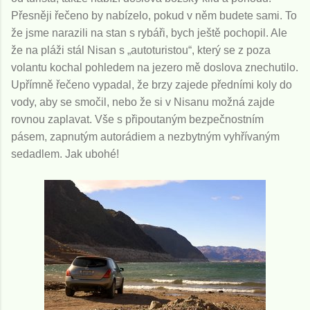
Přesněji řečeno by nabízelo, pokud v něm budete sami. To
že jsme narazili na stan s rybáři, bych ještě pochopil. Ale
že na pláži stál Nisan s „autoturistou“, který se z poza
volantu kochal pohledem na jezero mě doslova znechutilo.
Upřímně řečeno vypadal, že brzy zajede předními koly do
vody, aby se smočil, nebo že si v Nisanu možná zajde
rovnou zaplavat. Vše s připoutaným bezpečnostním
pásem, zapnutým autorádiem a nezbytným vyhřívaným
sedadlem. Jak ubohé!