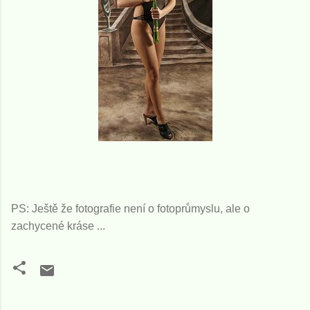
PS: Ještě že fotografie není o fotoprůmyslu, ale o
zachycené kráse ...
K