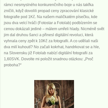
rámci nesmyslného konkurenčního boje u nás takřka
zničili, když dovolili propad ceny zpracování klasické
fotografie pod 1Kč. Na našem maličkatém písečku, kde
jsou dva velcí hráči (Fotostar a Fotolab) podbízením se
cenou dokázali jediné – málem umřeli hlady. Nicméně svět
jim dal druhou šanci a přinesl digitální revoluci, která
vyhnala ceny zpět k 10Kč za fotografii. A co udělali naši
dva milí kuhoutí? No začali kokrhat, handrkovat se a hle,
na Slovensku již Fotolab nabízí digitální fotografii za
1,60SVK. Dovolte mi položit snadnou otázkou: „Proč
proboha?“