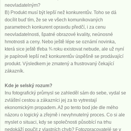
neovladatelným?
B) Produkt musí být lepší než konkurentův. Toho se dá
docílit buď tím, že se ve všech komunikovaných
parametrech konkurent opravdu předčí, i za cenu
neovladatelnosti, špatné obrazové kvality, neúnosné
hmotnosti a ceny. Nebo ještě lépe se oznámí novinka,
která sice ještě třeba ¾ roku existovat nebude, ale už nyní
je papírově lepší než konkurentův úspěšně se prodávající
produkt. Výsledkem je zmatený a frustrovaný čekající
zákazník.
Kde je selský rozum?
Inu fotografický průmysl se zahleděl sám do sebe, vydal se
zvláštní cestou a zákazníci jej za to vytrestají
ekonomickým propadem. Až po tento bod jde dle mého
názoru o logický a zřejmě i nevyhnutelný proces. Co si ale
myslet o situaci, kdy se společnosti působící na trhu
nedokáží poučit z vlastních chyb? Fotozpracovatelé se v