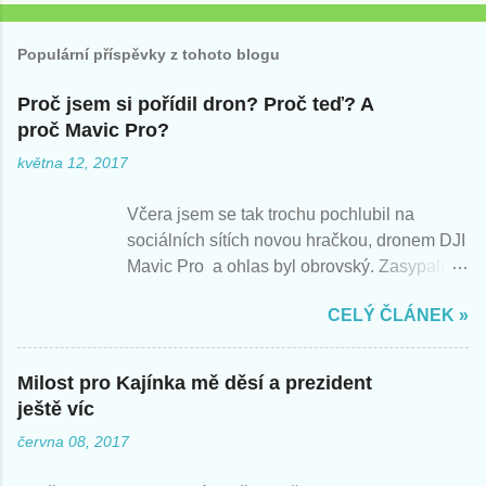
Populární příspěvky z tohoto blogu
Proč jsem si pořídil dron? Proč teď? A
proč Mavic Pro?
května 12, 2017
Včera jsem se tak trochu pochlubil na
sociálních sítích novou hračkou, dronem DJI
Mavic Pro a ohlas byl obrovský. Zasypali
jste mě otázkami, tak zde nabízím rychlé
CELÝ ČLÁNEK »
odpovědi. Berte můj pohled jako pohled
začátečníka, nadšeného z nové hračky.
Zatím jsem létal s Mavicem jen párkrát,
Milost pro Kajínka mě děsí a prezident
takže zatím vím jen následující.
ještě víc
června 08, 2017