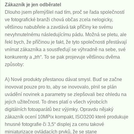
Zákazník je jen odběratel
Dlouho jsem přemýšlel nad tím, proč se řada společností
ve fotografické branži chová občas zcela nelogicky,
většinou nabubřele a zavdává tak příčiny ke svému
nevyhnutelnému následujícímu pádu. Možná se pletu, ale
řekl bych, že příčinou je fakt, že tyto společnosti přestávají
vnímat zákazníka a soustřeďují se výhradně na sebe, své
konkurenty a „trh“. To se pak projevuje většinou dvěma
způsoby:
A) Nové produkty přestanou dávat smysl. Buď se začne
inovovat pouze pro to, aby se inovovalo, plnil se plán
uvádění novinek a parametry se zlepšovali bez ohledu na
jejich užitečnost. To dnes platí o všech výrobcích
digitálních fotoaparátů bez výjimky. Opravdu nějaký
zákazník ocení 10MPix kompakt, ISO3200 které produkuje
hnusné fotografie či 3,5“ displej za cenu takové
miniaturizace ovládacích prvků, že se stane