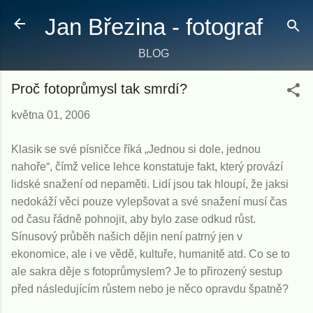
Přeskočit na hlavní obsah
Jan Březina - fotograf
BLOG
Proč fotoprůmysl tak smrdí?
května 01, 2006
Klasik se své písničce říká „Jednou si dole, jednou
nahoře“, čímž velice lehce konstatuje fakt, který provází
lidské snažení od nepaměti. Lidí jsou tak hloupí, že jaksi
nedokáží věci pouze vylepšovat a své snažení musí čas
od času řádně pohnojit, aby bylo zase odkud růst.
Sínusový průběh našich dějin není patrný jen v
ekonomice, ale i ve vědě, kultuře, humanitě atd. Co se to
ale sakra děje s fotoprůmyslem? Je to přirozený sestup
před následujícím růstem nebo je něco opravdu špatně?