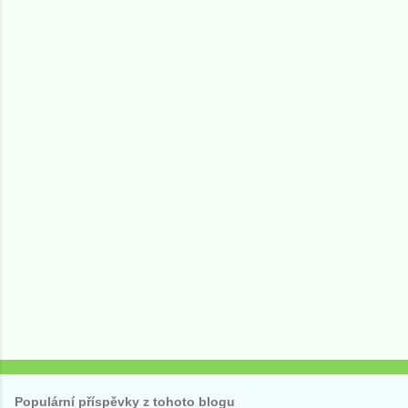
e
n
t
á
ř
e
Populární příspěvky z tohoto blogu