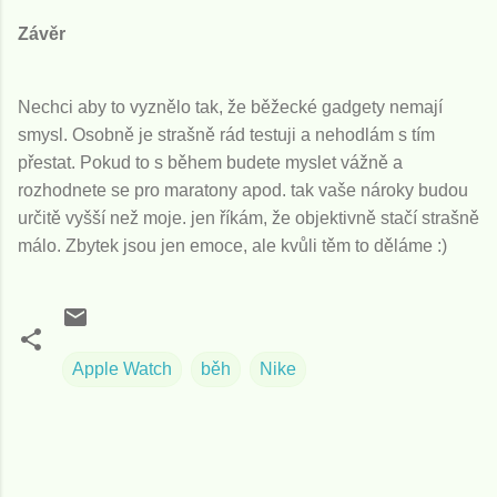
Závěr
Nechci aby to vyznělo tak, že běžecké gadgety nemají
smysl. Osobně je strašně rád testuji a nehodlám s tím
přestat. Pokud to s během budete myslet vážně a
rozhodnete se pro maratony apod. tak vaše nároky budou
určitě vyšší než moje. jen říkám, že objektivně stačí strašně
málo. Zbytek jsou jen emoce, ale kvůli těm to děláme :)
Apple Watch
běh
Nike
K
o
m