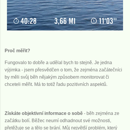
Proč měřit?
Fungovalo to dobře a udělal bych to stejně. Je jedna
výjimka - jsem přesvědčen o tom, že zejména začátečníci
by měli svůj běh nějakým způsobem monitorovat či
chceteli měřit. Má to totiž řadu pozitivních aspektů.
Získáte objektivní informace o sobě
- běh zejména ze
začátku bolí. Běžec neumí odhadnout své možnosti,
přetěžuje se a tělo se brání. Můj největší problém, který