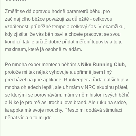
Změřit se dá opravdu hodně parametrů běhu. pro
začínajícího běžce považuji za důležité - celkovou
vzdálenost, průběžné tempo a celkový čas. V okamžiku,
kdy zjistíte, že vás běh baví a chcete pracovat se svou
kondicí, tak je určitě dobré přidat měření tepovky a to je
maximum, které já osobně zvládám.
Po mnoha experimentech běhám s
Nike Running Club
,
protože mi tak nějak vyhovuje a upřímně jsem líný
přecházet na jiné aplikace. Runkeeper a řada dalších je v
mnoha ohledech lepší, ale už mám v NRC skupinu přátel,
se kterými se porovnávám, mám v něm historii svých běhů
a Nike je pro mě asi trochu love brand. Ale ruku na srdce,
ta appka má svoje mouchy. Přesto mi dodává stimulaci
běhat víc a o to mi jde.