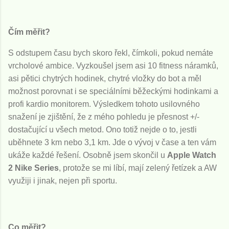
Čím měřit?
S odstupem času bych skoro řekl, čímkoli, pokud nemáte
vrcholové ambice. Vyzkoušel jsem asi 10 fitness náramků,
asi pětici chytrých hodinek, chytré vložky do bot a měl
možnost porovnat i se speciálními běžeckými hodinkami a
profi kardio monitorem. Výsledkem tohoto usilovného
snažení je zjištění, že z mého pohledu je přesnost +/-
dostačující u všech metod. Ono totiž nejde o to, jestli
uběhnete 3 km nebo 3,1 km. Jde o vývoj v čase a ten vám
ukáže každé řešení. Osobně jsem skončil u
Apple Watch
2 Nike Series
, protože se mi líbí, mají zelený řetízek a AW
využiji i jinak, nejen při sportu.
Co měřit?