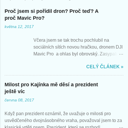
Proč jsem si pořídil dron? Proč teď? A
proč Mavic Pro?
května 12, 2017
Včera jsem se tak trochu pochlubil na
sociálních sítích novou hračkou, dronem DJI
Mavic Pro a ohlas byl obrovský. Zasypali
jste mě otázkami, tak zde nabízím rychlé
CELÝ ČLÁNEK »
odpovědi. Berte můj pohled jako pohled
začátečníka, nadšeného z nové hračky.
Zatím jsem létal s Mavicem jen párkrát,
Milost pro Kajínka mě děsí a prezident
takže zatím vím jen následující.
ještě víc
června 08, 2017
Když pan prezident oznámil, že uvažuje o milosti pro
usvědčeného dvojnásobného vraha, považoval jsem to za
klasické vrtěti psem. Prezident, který se rozhodl