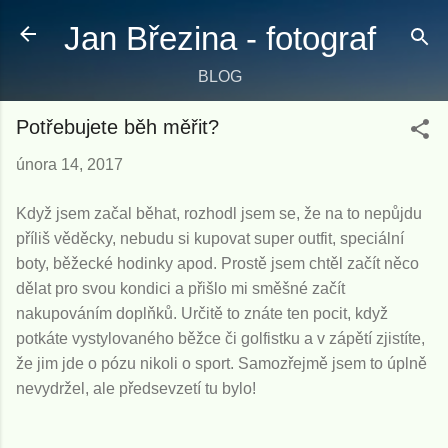
Přeskočit na hlavní obsah
Jan Březina - fotograf
BLOG
Potřebujete běh měřit?
února 14, 2017
Když jsem začal běhat, rozhodl jsem se, že na to nepůjdu
příliš věděcky, nebudu si kupovat super outfit, speciální
boty, běžecké hodinky apod. Prostě jsem chtěl začít něco
dělat pro svou kondici a přišlo mi směšné začít
nakupováním doplňků. Určitě to znáte ten pocit, když
potkáte vystylovaného běžce či golfistku a v zápětí zjistíte,
že jim jde o pózu nikoli o sport. Samozřejmě jsem to úplně
nevydržel, ale předsevzetí tu bylo!